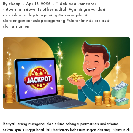
By cheap
Apr 18, 2026
Tidak ada komentar
#
bermain
#
eventslotberhadiah
#
gamingrewards
#
gratishadiahlaptopgaming
#
menangslot
#
slotdenganbonuslaptopgaming
#
slotonline
#
slottips
#
slotturnamen
Banyak orang mengenal slot online sebagai permainan sederhana:
tekan spin, tunggu hasil, lalu berharap keberuntungan datang. Namun di