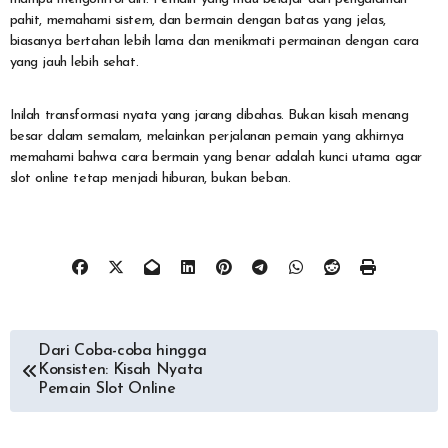
pahit, memahami sistem, dan bermain dengan batas yang jelas,
biasanya bertahan lebih lama dan menikmati permainan dengan cara
yang jauh lebih sehat.
Inilah transformasi nyata yang jarang dibahas. Bukan kisah menang
besar dalam semalam, melainkan perjalanan pemain yang akhirnya
memahami bahwa cara bermain yang benar adalah kunci utama agar
slot online tetap menjadi hiburan, bukan beban.
Navigasi
Dari Coba-coba hingga
Konsisten: Kisah Nyata
pos
Pemain Slot Online