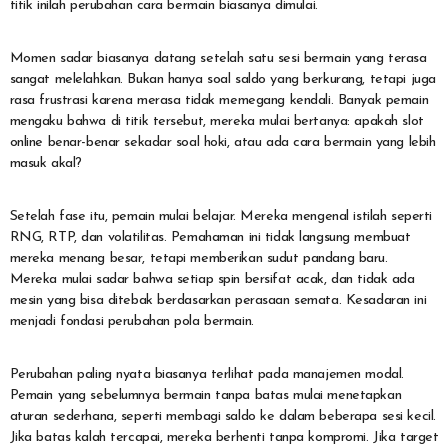
titik inilah perubahan cara bermain biasanya dimulai.
Momen sadar biasanya datang setelah satu sesi bermain yang terasa
sangat melelahkan. Bukan hanya soal saldo yang berkurang, tetapi juga
rasa frustrasi karena merasa tidak memegang kendali. Banyak pemain
mengaku bahwa di titik tersebut, mereka mulai bertanya: apakah slot
online benar-benar sekadar soal hoki, atau ada cara bermain yang lebih
masuk akal?
Setelah fase itu, pemain mulai belajar. Mereka mengenal istilah seperti
RNG, RTP, dan volatilitas. Pemahaman ini tidak langsung membuat
mereka menang besar, tetapi memberikan sudut pandang baru.
Mereka mulai sadar bahwa setiap spin bersifat acak, dan tidak ada
mesin yang bisa ditebak berdasarkan perasaan semata. Kesadaran ini
menjadi fondasi perubahan pola bermain.
Perubahan paling nyata biasanya terlihat pada manajemen modal.
Pemain yang sebelumnya bermain tanpa batas mulai menetapkan
aturan sederhana, seperti membagi saldo ke dalam beberapa sesi kecil.
Jika batas kalah tercapai, mereka berhenti tanpa kompromi. Jika target