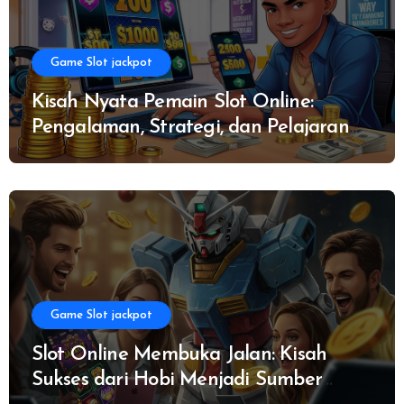
Game Slot jackpot
Kisah Nyata Pemain Slot Online:
Pengalaman, Strategi, dan Pelajaran
Penting
Game Slot jackpot
Slot Online Membuka Jalan: Kisah
Sukses dari Hobi Menjadi Sumber