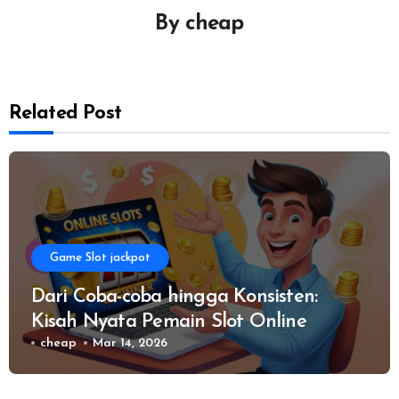
By
cheap
Related Post
Game Slot jackpot
Dari Coba-coba hingga Konsisten:
Kisah Nyata Pemain Slot Online
cheap
Mar 14, 2026