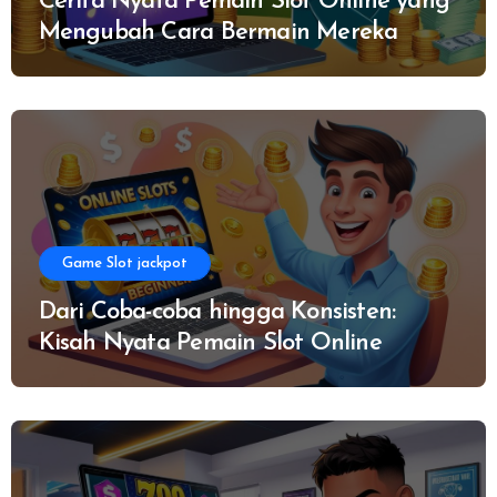
Cerita Nyata Pemain Slot Online yang
Mengubah Cara Bermain Mereka
Game Slot jackpot
Dari Coba-coba hingga Konsisten:
Kisah Nyata Pemain Slot Online