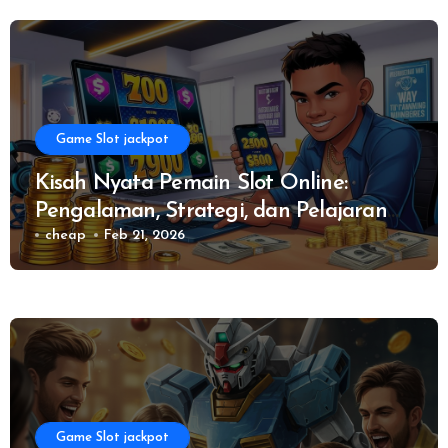
Game Slot jackpot
Kisah Nyata Pemain Slot Online:
Pengalaman, Strategi, dan Pelajaran
Penting
cheap
Feb 21, 2026
Game Slot jackpot