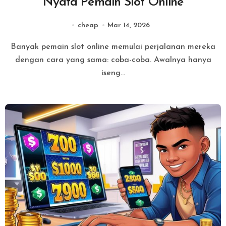
Nyata Pemain Slot Online
cheap
Mar 14, 2026
Banyak pemain slot online memulai perjalanan mereka
dengan cara yang sama: coba-coba. Awalnya hanya
iseng...