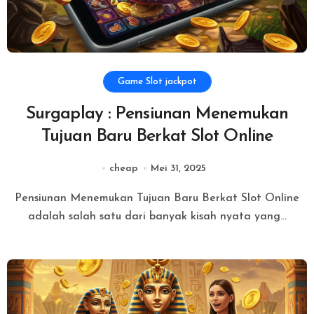
Game Slot jackpot
Surgaplay : Pensiunan Menemukan
Tujuan Baru Berkat Slot Online
cheap
Mei 31, 2025
Pensiunan Menemukan Tujuan Baru Berkat Slot Online
adalah salah satu dari banyak kisah nyata yang...