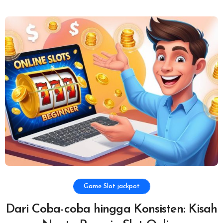
Game Slot jackpot
Dari Coba-coba hingga Konsisten: Kisah