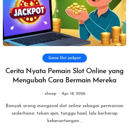
Game Slot jackpot
Cerita Nyata Pemain Slot Online yang
Mengubah Cara Bermain Mereka
cheap
Apr 18, 2026
Banyak orang mengenal slot online sebagai permainan
sederhana: tekan spin, tunggu hasil, lalu berharap
keberuntungan...