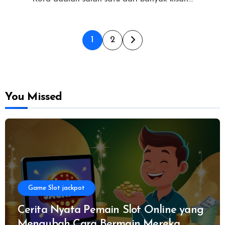
Paginasi
1
2
pos
You Missed
Game Slot jackpot
Cerita Nyata Pemain Slot Online yang
Mengubah Cara Bermain Mereka