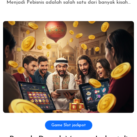
Menjadi Pebisnis adalah salah satu dari banyak kisah...
Game Slot jackpot