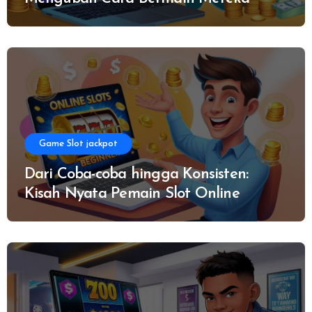
Game Slot jackpot
Dari Coba-coba hingga Konsisten:
Kisah Nyata Pemain Slot Online