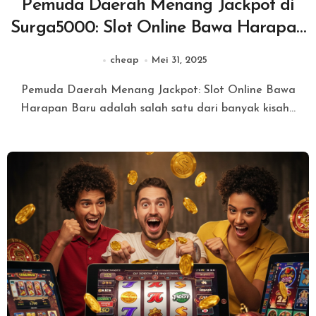
Pemuda Daerah Menang Jackpot di
Surga5000: Slot Online Bawa Harapan
Baru
cheap
Mei 31, 2025
Pemuda Daerah Menang Jackpot: Slot Online Bawa
Harapan Baru adalah salah satu dari banyak kisah...