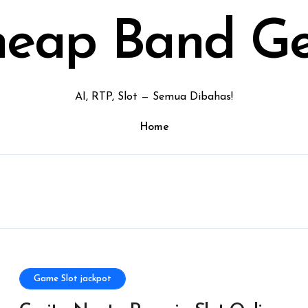
eap Band G
AI, RTP, Slot — Semua Dibahas!
Home
Game Slot jackpot