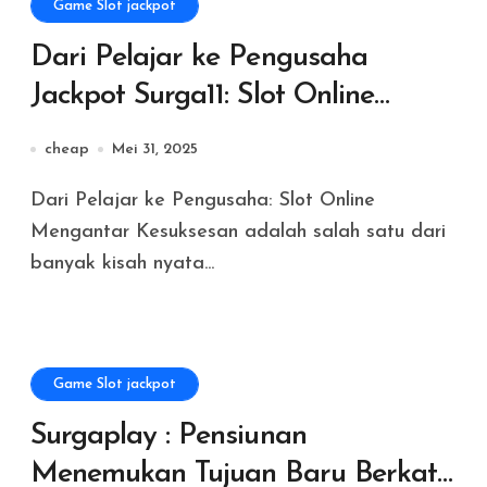
Game Slot jackpot
Dari Pelajar ke Pengusaha
Jackpot Surga11: Slot Online
Mengantar Kesuksesan
cheap
Mei 31, 2025
Dari Pelajar ke Pengusaha: Slot Online
Mengantar Kesuksesan adalah salah satu dari
banyak kisah nyata...
Game Slot jackpot
Surgaplay : Pensiunan
Menemukan Tujuan Baru Berkat