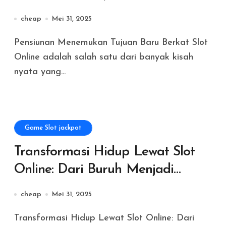
Slot Online
cheap
Mei 31, 2025
Pensiunan Menemukan Tujuan Baru Berkat Slot
Online adalah salah satu dari banyak kisah
nyata yang...
Game Slot jackpot
Transformasi Hidup Lewat Slot
Online: Dari Buruh Menjadi
Pebisnis Main di Surga33
cheap
Mei 31, 2025
Transformasi Hidup Lewat Slot Online: Dari